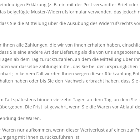
eindeutigen Erklärung (z. B. ein mit der Post versandter Brief oder
 das beigefügte Muster-Widerrufsformular verwenden, das jedoch ni
 dass Sie die Mitteilung über die Ausübung des Widerrufsrechts vo
 Ihnen alle Zahlungen, die wir von Ihnen erhalten haben, einschli
 dass Sie eine andere Art der Lieferung als die von uns angebotene
Tagen ab dem Tag zurückzuzahlen, an dem die Mitteilung über Ihr
den wir dasselbe Zahlungsmittel, das Sie bei der ursprünglichen T
nbart; in keinem Fall werden Ihnen wegen dieser Rückzahlung Ent
rhalten haben oder bis Sie den Nachweis erbracht haben, dass Si
m Fall spätestens binnen vierzehn Tagen ab dem Tag, an dem Sie 
bergeben. Die Frist ist gewahrt, wenn Sie die Waren vor Ablauf d
ksendung der Waren.
r Waren nur aufkommen, wenn dieser Wertverlust auf einen zur Pr
Umgang mit ihnen zurückzuführen ist.