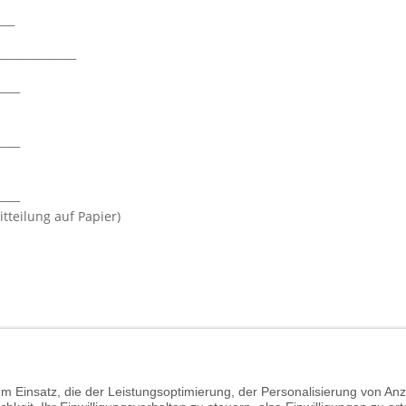
___
______________
____
____
____
tteilung auf Papier)